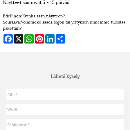
Näytteet saapuvat 5 ~ 15 päivää.
Edellinen:
Kuinka saan näytteen?
Seuraava:
Voimmeko saada logon tai yrityksen nimemme tulostaa
pakettiin?
Facebook
X
WhatsApp
Pinterest
LinkedIn
Share
Lähetä kysely