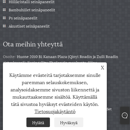
Hiilikristalli seinäpaneelit
Bambuhiilet seinäpaneelit
Ps seinäpaneelit
Akustiset seinäpaneelit
Ota meihin yhteyttä
Osoite:
Huone 2010 B1 Kanaan Plaza (Qinyi Roadin ja Zuili Roadin
risteyksessä), Jiaxing City, Zhejiangin maakunta, Kiina
X
Puh:
+86-0573-85859222
Käytämme evästeitä tarjotaksemme sinulle
Sähköposti:
info@zjarris.com
paremman selauskokemuksen,
analysoidaksemme sivuston liikennettä ja
mukauttaaksemme sisältöä. Käyttämällä
tätä sivustoa hyväksyt evästeiden käytön.
Copyright © 2025 Zhejiang Arris IMP & EXP Co., Ltd. Kaikki oikeudet
Tietosuojakäytäntö
pidätetään.
Hylätä
Hyväksyä
Links
Sitemap
RSS
XML
Tietosuojakäytäntö