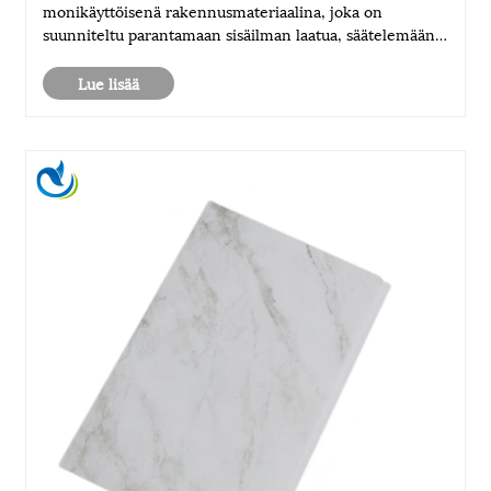
monikäyttöisenä rakennusmateriaalina, joka on
suunniteltu parantamaan sisäilman laatua, säätelemään
kosteutta ja parantamaan visuaalista estetiikkaa. Tässä
artikkelissa kerrotaan, miten nämä paneelit t......
Lue lisää