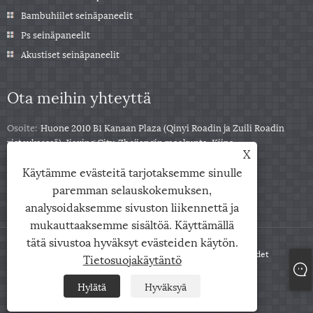
Bambuhiilet seinäpaneelit
Ps seinäpaneelit
Akustiset seinäpaneelit
Ota meihin yhteyttä
Osoite:
Huone 2010 B1 Kanaan Plaza (Qinyi Roadin ja Zuili Roadin
risteyksessä), Jiaxing City, Zhejiangin maakunta, Kiina
X
Puh:
+86-0573-85859222
Käytämme evästeitä tarjotaksemme sinulle
Sähköposti:
info@zjarris.com
paremman selauskokemuksen,
analysoidaksemme sivuston liikennettä ja
mukauttaaksemme sisältöä. Käyttämällä
tätä sivustoa hyväksyt evästeiden käytön.
Copyright © 2025 Zhejiang Arris IMP & EXP Co., Ltd. Kaikki oikeudet
Tietosuojakäytäntö
pidätetään.
Hylätä
Hyväksyä
Links
Sitemap
RSS
XML
Tietosuojakäytäntö