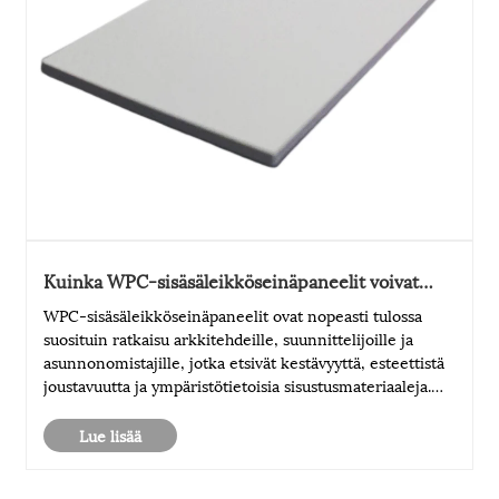
Kuinka WPC-sisäsäleikköseinäpaneelit voivat
muuttaa moderneja sisätiloja?
WPC-sisäsäleikköseinäpaneelit ovat nopeasti tulossa
suosituin ratkaisu arkkitehdeille, suunnittelijoille ja
asunnonomistajille, jotka etsivät kestävyyttä, esteettistä
joustavuutta ja ympäristötietoisia sisustusmateriaaleja.
Tässä artikkelissa tarkastellaan, kuinka nämä paneelit
ratkaisevat yleisiä k......
Lue lisää