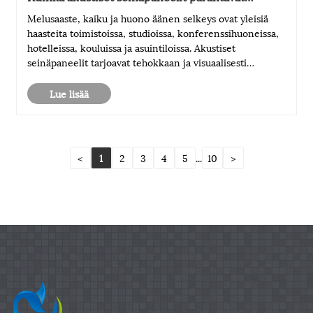
äänenlaatua ja ratkaisevat meluongelmia?
Melusaaste, kaiku ja huono äänen selkeys ovat yleisiä
haasteita toimistoissa, studioissa, konferenssihuoneissa,
hotelleissa, kouluissa ja asuintiloissa. Akustiset
seinäpaneelit tarjoavat tehokkaan ja visuaalisesti
houkuttelevan ratkaisun absorboimalla ei-toivottuja
ääniheijastuksia ja parantamalla a......
Lue lisää
<
1
2
3
4
5
...
10
>