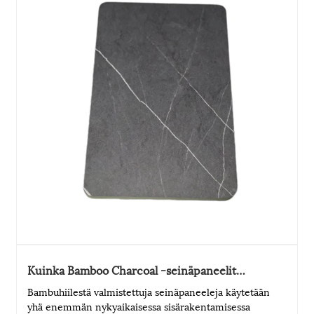
Kuinka Bamboo Charcoal -seinäpaneelit
parantavat sisäilman laatua ja kodin mukavuutta?
Bambuhiilestä valmistettuja seinäpaneeleja käytetään
yhä enemmän nykyaikaisessa sisärakentamisessa