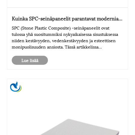
Kuinka SPC-seinäpaneelit parantavat modernia
sisustusta?
SPC (Stone Plastic Composite) -seinäpaneelit ovat
tulossa yhä suositummiksi nykyaikaisessa sisustuksessa
niiden kestävyyden, vedenkestävyyden ja esteettisen
monipuolisuuden ansiosta. Tässä artikkelissa
tarkastellaan etuja, asennusvinkkejä,
materiaalispesifikaatioita ja vastauksia usein kysyttyihin
Lue lisää
k......