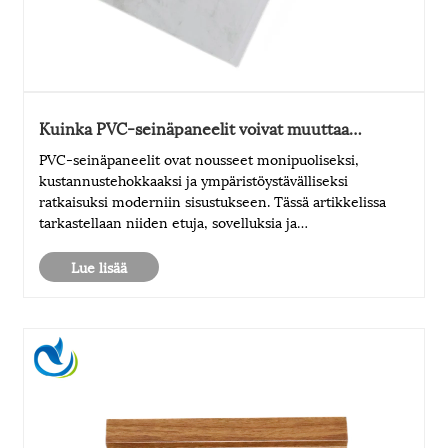
Kuinka PVC-seinäpaneelit voivat muuttaa
sisustuksesi?
PVC-seinäpaneelit ovat nousseet monipuoliseksi,
kustannustehokkaaksi ja ympäristöystävälliseksi
ratkaisuksi moderniin sisustukseen. Tässä artikkelissa
tarkastellaan niiden etuja, sovelluksia ja
asennusvinkkejä, jotka käsittelevät asiakkaiden yleisiä
huolenaiheita ja opastavat sinua tekemään tietoisi......
Lue lisää