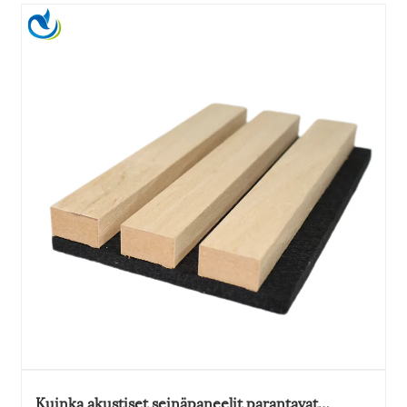
Kuinka akustiset seinäpaneelit parantavat