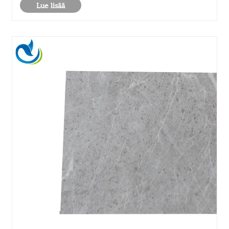
rakentajat voivat tehdä tietoisia päätöksiä suoj......
Lue lisää