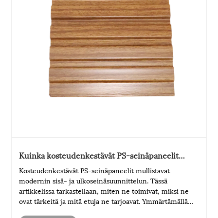
Kuinka kosteudenkestävät PS-seinäpaneelit
lisäävät tilaasi
Kosteudenkestävät PS-seinäpaneelit mullistavat
modernin sisä- ja ulkoseinäsuunnittelun. Tässä
artikkelissa tarkastellaan, miten ne toimivat, miksi ne
ovat tärkeitä ja mitä etuja ne tarjoavat. Ymmärtämällä
nämä paneelit asunnonomistajat, arkkitehdit ja