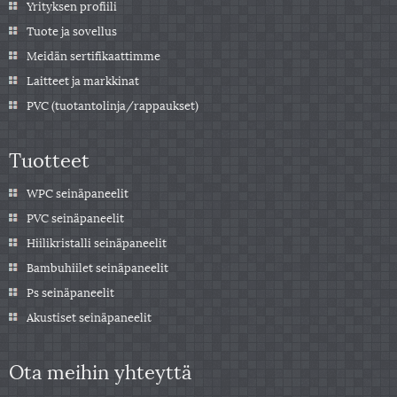
Yrityksen profiili
Tuote ja sovellus
Meidän sertifikaattimme
Laitteet ja markkinat
PVC (tuotantolinja/rappaukset)
Tuotteet
WPC seinäpaneelit
PVC seinäpaneelit
Hiilikristalli seinäpaneelit
Bambuhiilet seinäpaneelit
Ps seinäpaneelit
Akustiset seinäpaneelit
Ota meihin yhteyttä