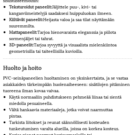
sisustusteemoihin:
Teksturoidut paneelit:
Jäljittele puu-, kivi- tai
kangasviimeistelyjä saadaksesi huippuluokan ilmeen.
Kiiltävät paneelit:
Heijasta valoa ja saa tilat näyttämään
suuremmilta.
Mattapaneelit:
Tarjoa hienovaraista eleganssia ja piilota
sormenjäljet ​​tai tahrat.
3D-paneelit:
Tarjoa syvyyttä ja visuaalista mielenkiintoa
geometrisilla tai taiteellisilla kuvioilla.
Huolto ja hoito
PVC-seinäpaneelien huoltaminen on yksinkertaista, ja se vastaa
asiakkaiden tärkeimpään huolenaiheeseen: sisätilojen pitäminen
tuoreena ilman kovaa vaivaa.
Käytä normaaliin puhdistukseen pehmeää liinaa tai sientä
miedolla pesuaineella.
Vältä hankaavia materiaaleja, jotka voivat naarmuttaa
pintaa.
Tarkista liitokset ja reunat säännöllisesti kosteuden
tunkeutumisen varalta alueilla, joissa on korkea kosteus.
Korjaa pienet naarmut korjausmaaleilla tai