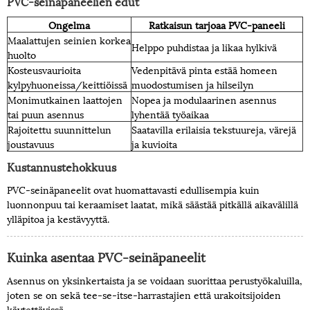
PVC-seinäpaneelien edut
Ongelma
Ratkaisun tarjoaa PVC-paneeli
Maalattujen seinien korkea
Helppo puhdistaa ja likaa hylkivä
huolto
Kosteusvaurioita
Vedenpitävä pinta estää homeen
kylpyhuoneissa/keittiöissä
muodostumisen ja hilseilyn
Monimutkainen laattojen
Nopea ja modulaarinen asennus
tai puun asennus
lyhentää työaikaa
Rajoitettu suunnittelun
Saatavilla erilaisia ​​tekstuureja, värejä
joustavuus
ja kuvioita
Kustannustehokkuus
PVC-seinäpaneelit ovat huomattavasti edullisempia kuin
luonnonpuu tai keraamiset laatat, mikä säästää pitkällä aikavälillä
ylläpitoa ja kestävyyttä.
Kuinka asentaa PVC-seinäpaneelit
Asennus on yksinkertaista ja se voidaan suorittaa perustyökaluilla,
joten se on sekä tee-se-itse-harrastajien että urakoitsijoiden
käytettävissä.