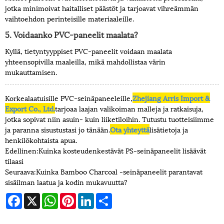
jotka minimoivat haitalliset päästöt ja tarjoavat vihreämmän
vaihtoehdon perinteisille materiaaleille.
5. Voidaanko PVC-paneelit maalata?
Kyllä, tietyntyyppiset PVC-paneelit voidaan maalata
yhteensopivilla maaleilla, mikä mahdollistaa värin
mukauttamisen.
Korkealaatuisille PVC-seinäpaneeleille,
Zhejiang Arris Import &
Export Co., Ltd.
tarjoaa laajan valikoiman malleja ja ratkaisuja,
jotka sopivat niin asuin- kuin liiketiloihin. Tutustu tuotteisiimme
ja paranna sisustustasi jo tänään.
Ota yhteyttä
lisätietoja ja
henkilökohtaista apua.
Edellinen:
Kuinka kosteudenkestävät PS-seinäpaneelit lisäävät
tilaasi
Seuraava:
Kuinka Bamboo Charcoal -seinäpaneelit parantavat
sisäilman laatua ja kodin mukavuutta?
Facebook
X
WhatsApp
Pinterest
LinkedIn
Share