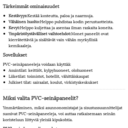
Tärkeimmät ominaisuudet
Kestävyys:
Kestää kosteutta, paloa ja naarmuja.
Vähäinen huolto:
Helppo puhdistaa kodin perustuotteista.
Kevyt:
Helppo kuljettaa ja asentaa ilman raskaita koneita.
Ympäristöystävälliset vaihtoehdot:
Monet paneelit ovat
kierrätettäviä ja sisältävät vain vähän myrkyllisiä
kemikaaleja.
Sovellukset
PVC-seinäpaneeleja voidaan käyttää:
Asuintilat: keittiöt, kylpyhuoneet, olohuoneet
Liiketilat: toimistot, hotellit, vähittäiskaupat
Julkiset tilat: sairaalat, koulut, virkistyskeskukset
Miksi valita PVC-seinäpaneelit?
Ymmärtäminen, miksi asunnonomistajat ja sisustussuunnittelijat
suosivat PVC-seinäpaneeleja, voi auttaa ratkaisemaan seinän
koristeluun liittyviä yleisiä kipukohtia.