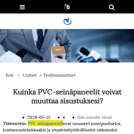
Koti
>
Uutiset
>
Teollisuusuutiset
Kuinka PVC-seinäpaneelit voivat
muuttaa sisustuksesi?
●
2026-05-13
●
4
●
Jätä minulle viesti
Yhteenveto:
PVC seinäpaneelit
ovat nousseet monipuoliseksi,
kustannustehokkaaksi ja ympäristöystävälliseksi ratkaisuksi