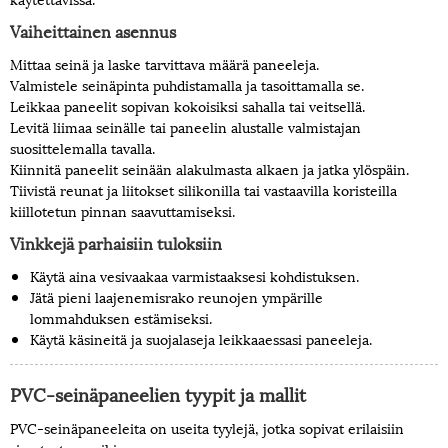
Vaiheittainen asennus
Mittaa seinä ja laske tarvittava määrä paneeleja.
Valmistele seinäpinta puhdistamalla ja tasoittamalla se.
Leikkaa paneelit sopivan kokoisiksi sahalla tai veitsellä.
Levitä liimaa seinälle tai paneelin alustalle valmistajan
suosittelemalla tavalla.
Kiinnitä paneelit seinään alakulmasta alkaen ja jatka ylöspäin.
Tiivistä reunat ja liitokset silikonilla tai vastaavilla koristeilla
kiillotetun pinnan saavuttamiseksi.
Vinkkejä parhaisiin tuloksiin
Käytä aina vesivaakaa varmistaaksesi kohdistuksen.
Jätä pieni laajenemisrako reunojen ympärille
lommahduksen estämiseksi.
Käytä käsineitä ja suojalaseja leikkaaessasi paneeleja.
PVC-seinäpaneelien tyypit ja mallit
PVC-seinäpaneeleita on useita tyylejä, jotka sopivat erilaisiin