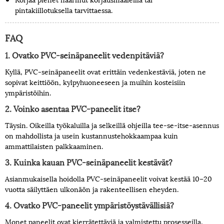
pintakiillotuksella tarvittaessa.
FAQ
1. Ovatko PVC-seinäpaneelit vedenpitäviä?
Kyllä, PVC-seinäpaneelit ovat erittäin vedenkestäviä, joten ne
sopivat keittiöön, kylpyhuoneeseen ja muihin kosteisiin
ympäristöihin.
2. Voinko asentaa PVC-paneelit itse?
Täysin. Oikeilla työkaluilla ja selkeillä ohjeilla tee-se-itse-asennus
on mahdollista ja usein kustannustehokkaampaa kuin
ammattilaisten palkkaaminen.
3. Kuinka kauan PVC-seinäpaneelit kestävät?
Asianmukaisella hoidolla PVC-seinäpaneelit voivat kestää 10–20
vuotta säilyttäen ulkonäön ja rakenteellisen eheyden.
4. Ovatko PVC-paneelit ympäristöystävällisiä?
Monet paneelit ovat kierrätettäviä ja valmistettu prosesseilla,