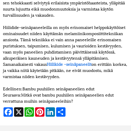
sen tehokkaasti selviytyä erilaisista ympäristöhaasteista, ylläpitää
suurta lujuutta eikä muodonmuutoksia ja varmistaa käytön
turvallisuuden ja vakauden.
Hiilidide-seinäpaneeleilla on myös erinomaiset helppokäyttöiset
ominaisuudet niiden käyttämän melamiinikomposiittitekniikan
ansiosta. Tämä tekniikka ei vain anna paneeleille erinomaisen
puristuksen, taipumisen, kulumisen ja vaurioiden kestävyyden,
vaan myös paneelien puhdistamisen päivittäisessä käytössä,
alkuperäisen kauneuden ja kestävyytensä ylläpitämisen.
Samanaikaisesti vakaus
Hiilikide -seinäpaneelit
on erittäin korkea,
ja vaikka niitä käytetään pitkään, ne eivät muodostu, mikä
varmistaa niiden kestävyyden.
Edellinen:
Bambu puuhiilen seinäpaneelien edut
Seuraava:
Mitkä ovat bambu puuhiilen seinäpaneelien edut
verrattuna muihin seinäpaneeleihin?
Facebook
X
WhatsApp
Pinterest
LinkedIn
Share