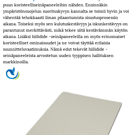
puun koristeelliseinäpaneeleihin nähden. Ensinnäkin
ympäristönsuojelun suorituskyvyn kannalta se toimii hyvin ja voi
vähentää tehokkaasti ilman pilaantumista sisustusprosessin
aikana. Toiseksi myös sen kulutuskestävyys ja iskunkestävyys on
parantunut merkittävästi, mikä tekee siitä kestävämmän käytön
aikana. Lisäksi hiilidide -seinäpaneeleilla on myös erinomaiset
koristeelliset ominaisuudet ja ne voivat täyttää erilaisia ​​
suunnitteluvaatimuksia. Nämä edut tekevät hiilidide -
seinäpaneeleista arvostetun uuden tyyppisen hallituksen
markkinoilla.