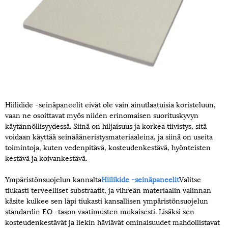
Hiilidide -seinäpaneelit eivät ole vain ainutlaatuisia koristeluun,
vaan ne osoittavat myös niiden erinomaisen suorituskyvyn
käytännöllisyydessä. Siinä on hiljaisuus ja korkea tiivistys, sitä
voidaan käyttää seinäääneristysmateriaaleina, ja siinä on useita
toimintoja, kuten vedenpitävä, kosteudenkestävä, hyönteisten
kestävä ja koivankestävä.
Ympäristönsuojelun kannalta
Hiilikide -seinäpaneelit
Valitse
tiukasti terveelliset substraatit, ja vihreän materiaalin valinnan
käsite kulkee sen läpi tiukasti kansallisen ympäristönsuojelun
standardin EO -tason vaatimusten mukaisesti. Lisäksi sen
kosteudenkestävät ja liekin häviävät ominaisuudet mahdollistavat