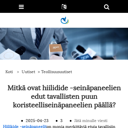
Koti
>
Uutiset
>
Teollisuusuutiset
Mitkä ovat hiilidide -seinäpaneelien
edut tavallisten puun
koristeelliseinäpaneelien päällä?
●
2025-04-23
●
3
●
Jätä minulle viesti
Hiilikide -seinäpaneelit
on monia merkittäviä etuja tavallisiin