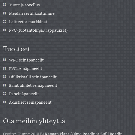
Tuote ja sovellus
Meidän sertifikaattimme
Laitteet ja markkinat
PVC (tuotantolinja/rappaukset)
Tuotteet
WPC seinäpaneelit
PVC seinäpaneelit
Hiilikristalli seinäpaneelit
Bambuhiilet seinäpaneelit
Ps seinäpaneelit
Akustiset seinäpaneelit
Ota meihin yhteyttä
Osoite:
Huone 2010 B1 Kanaan Plaza (Qinyi Roadin ja Zuili Roadin