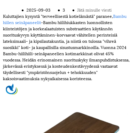
●
2025-09-03
●
3
●
Jätä minulle viesti
Kuluttajien kysyntä "terveellisestä kotielämästä" paranee,
Bambu
hiilen seinäpaneelit
-Bambu hiilihiukkasten luonnollisten
kiinteistöjen ja korkealaatuisten substraattien käytännön
suorituskyvyn käyttäminen-korvaavat vähitellen perinteisiä
lateksimaali- ja kipsilautakuntia, ja niistä on tulossa "vihreä
suosikki" koti- ja kaupallisilla sisustusmarkkinoilla. Vuonna 2024
Bambu-hiilihiili-seinäpaneelien kotimarkkinat olivat 45%
vuodessa. Heidän erinomainen suorituskyky ilmanpuhdistuksessa,
järkevässä eristyksessä ja kosteudenkestävyydessä vastaavat
täydellisesti "ympäristönsuojelun + tehokkuuden"
kaksoisvaatimuksia nykyaikaisessa koristeessa.