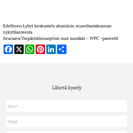
Edellinen:
Lyhyt keskustelu alumiinin muovilautakunnan
nykytilanteesta
Seuraava:
Ympäristönsuojelun uusi suosikki - WPC -paneelit
Facebook
X
WhatsApp
Pinterest
LinkedIn
Share
Lähetä kysely