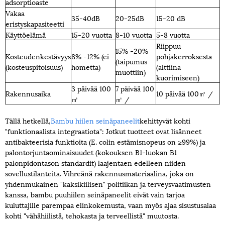
adsorptioaste
Vakaa
35-40dB
20-25dB
15-20 dB
eristyskapasiteetti
Käyttöelämä
15-20 vuotta
8-10 vuotta
5-8 vuotta
Riippuu
15% -20%
Kosteudenkestävyys
8% -12% (ei
pohjakerroksesta
(taipumus
(kosteuspitoisuus)
hometta)
(alttiina
muottiin)
kuorimiseen)
3 päivää 100
7 päivää 100
Rakennusaika
10 päivää 100㎡ /
㎡
㎡ /
Tällä hetkellä,
Bambu hiilen seinäpaneelit
kehittyvät kohti
"funktionaalista integraatiota": Jotkut tuotteet ovat lisänneet
antibakteerisia funktioita (E. colin estämisnopeus on ≥99%) ja
palontorjuntaominaisuudet (kokouksen B1-luokan B1
palonpidontason standardit) laajentaen edelleen niiden
sovellustilanteita. Vihreänä rakennusmateriaalina, joka on
yhdenmukainen "kaksikiilisen" politiikan ja terveysvaatimusten
kanssa, bambu puuhiilen seinäpaneelit eivät vain tarjoa
kuluttajille parempaa elinkokemusta, vaan myös ajaa sisustusalaa
kohti "vähähiilistä, tehokasta ja terveellistä" muutosta.