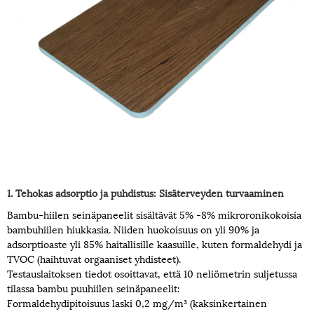
1. Tehokas adsorptio ja puhdistus: Sisäterveyden turvaaminen
Bambu-hiilen seinäpaneelit sisältävät 5% -8% mikroronikokoisia
bambuhiilen hiukkasia. Niiden huokoisuus on yli 90% ja
adsorptioaste yli 85% haitallisille kaasuille, kuten formaldehydi ja
TVOC (haihtuvat orgaaniset yhdisteet).
Testauslaitoksen tiedot osoittavat, että 10 neliömetrin suljetussa
tilassa bambu puuhiilen seinäpaneelit:
Formaldehydipitoisuus laski 0,2 mg/m³ (kaksinkertainen