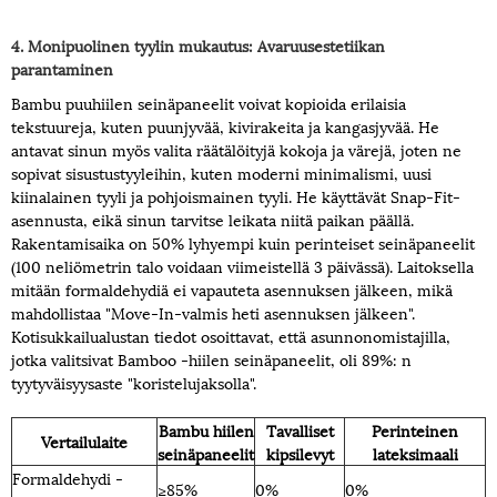
4. Monipuolinen tyylin mukautus: Avaruusestetiikan
parantaminen
Bambu puuhiilen seinäpaneelit voivat kopioida erilaisia ​​
tekstuureja, kuten puunjyvää, kivirakeita ja kangasjyvää. He
antavat sinun myös valita räätälöityjä kokoja ja värejä, joten ne
sopivat sisustustyyleihin, kuten moderni minimalismi, uusi
kiinalainen tyyli ja pohjoismainen tyyli. He käyttävät Snap-Fit-
asennusta, eikä sinun tarvitse leikata niitä paikan päällä.
Rakentamisaika on 50% lyhyempi kuin perinteiset seinäpaneelit
(100 neliömetrin talo voidaan viimeistellä 3 päivässä). Laitoksella
mitään formaldehydiä ei vapauteta asennuksen jälkeen, mikä
mahdollistaa "Move-In-valmis heti asennuksen jälkeen".
Kotisukkailualustan tiedot osoittavat, että asunnonomistajilla,
jotka valitsivat Bamboo -hiilen seinäpaneelit, oli 89%: n
tyytyväisyysaste "koristelujaksolla".
Bambu hiilen
Tavalliset
Perinteinen
Vertailulaite
seinäpaneelit
kipsilevyt
lateksimaali
Formaldehydi -
≥85%
0%
0%