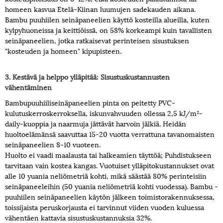
homeen kasvua Etelä-Kiinan luumujen sadekauden aikana.
Bambu puuhiilen seinäpaneelien käyttö kosteilla alueilla, kuten
kylpyhuoneissa ja keittiöissä, on 58% korkeampi kuin tavallisten
seinäpaneelien, jotka ratkaisevat perinteisen sisustuksen
"kosteuden ja homeen" kipupisteen.
3. Kestävä ja helppo ylläpitää: Sisustuskustannusten
vähentäminen
Bambupuuhiiliseinäpaneelien pinta on peitetty PVC-
kulutuskerroskerroksella, iskunvahvuuden ollessa 2,5 kJ/m²-
daily-kuoppia ja naarmuja jättävät harvoin jälkiä. Heidän
huoltoelämänsä saavuttaa 15-20 vuotta verrattuna tavanomaisten
seinäpaneelien 8-10 vuoteen.
Huolto ei vaadi maalausta tai halkeamien täyttöä; Puhdistukseen
tarvitaan vain kostea kangas. Vuotuiset ylläpitokustannukset ovat
alle 10 yuania neliömetriä kohti, mikä säästää 80% perinteisiin
seinäpaneeleihin (50 yuania neliömetriä kohti vuodessa). Bambu -
puuhiilen seinäpaneelien käytön jälkeen toimistorakennuksessa,
toissijaista peruskorjausta ei tarvinnut viiden vuoden kuluessa
vähentäen kattavia sisustuskustannuksia 32%.