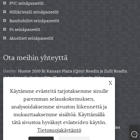
PVC seinäpaneelit
Hiilikristalli seinäpaneelit
Bambuhiilet seinäpaneelit
Ps seinäpaneelit
Akustiset seinäpaneelit
Ota meihin yhteyttä
Osoite:
Huone 2010 B1 Kanaan Plaza (Qinyi Roadin ja Zuili Roadin
risteyksessä), Jiaxing City, Zhejiangin maakunta, Kiina
X
Puh:
+86-0573-85859222
Käytämme evästeitä tarjotaksemme sinulle
Sähköposti:
info@zjarris.com
paremman selauskokemuksen,
analysoidaksemme sivuston liikennettä ja
mukauttaaksemme sisältöä. Käyttämällä
tätä sivustoa hyväksyt evästeiden käytön.
Copyright © 2025 Zhejiang Arris IMP & EXP Co., Ltd. Kaikki oikeudet
Tietosuojakäytäntö
pidätetään.