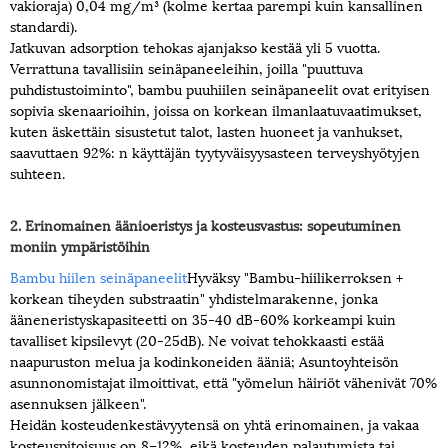
vakioraja) 0,04 mg/m³ (kolme kertaa parempi kuin kansallinen
standardi).
Jatkuvan adsorption tehokas ajanjakso kestää yli 5 vuotta.
Verrattuna tavallisiin seinäpaneeleihin, joilla "puuttuva
puhdistustoiminto", bambu puuhiilen seinäpaneelit ovat erityisen
sopivia skenaarioihin, joissa on korkean ilmanlaatuvaatimukset,
kuten äskettäin sisustetut talot, lasten huoneet ja vanhukset,
saavuttaen 92%: n käyttäjän tyytyväisyysasteen terveyshyötyjen
suhteen.
2. Erinomainen äänioeristys ja kosteusvastus: sopeutuminen
moniin ympäristöihin
Bambu hiilen seinäpaneelit
Hyväksy "Bambu-hiilikerroksen +
korkean tiheyden substraatin" yhdistelmarakenne, jonka
ääneneristyskapasiteetti on 35-40 dB-60% korkeampi kuin
tavalliset kipsilevyt (20-25dB). Ne voivat tehokkaasti estää
naapuruston melua ja kodinkoneiden ääniä; Asuntoyhteisön
asunnonomistajat ilmoittivat, että "yömelun häiriöt vähenivät 70%
asennuksen jälkeen".
Heidän kosteudenkestävyytensä on yhtä erinomainen, ja vakaa
kosteuspitoisuus on 8–12%, eikä kosteuden palautumista tai