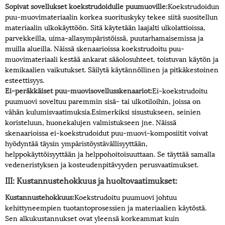
Sopivat sovellukset koekstrudoidulle puumuoville:
Koekstrudoidun
puu-muovimateriaalin korkea suorituskyky tekee siitä suositellun
materiaalin ulkokäyttöön. Sitä käytetään laajalti ulkolattioissa,
parvekkeilla, uima-allasympäristöissä, puutarhamaisemissa ja
muilla alueilla. Näissä skenaarioissa koekstrudoitu puu-
muovimateriaali kestää ankarat sääolosuhteet, toistuvan käytön ja
kemikaalien vaikutukset. Säilytä käytännöllinen ja pitkäkestoinen
esteettisyys.
Ei-peräkkäiset puu-muovisovellusskenaariot:
Ei-koekstrudoitu
puumuovi soveltuu paremmin sisä- tai ulkotiloihin, joissa on
vähän kulumisvaatimuksia.Esimerkiksi sisustukseen, seinien
koristeluun, huonekalujen valmistukseen jne. Näissä
skenaarioissa ei-koekstrudoidut puu-muovi-komposiitit voivat
hyödyntää täysin ympäristöystävällisyyttään,
helppokäyttöisyyttään ja helppohoitoisuuttaan. Se täyttää samalla
vedeneristyksen ja kosteudenpitävyyden perusvaatimukset.
III: Kustannustehokkuus ja huoltovaatimukset:
Kustannustehokkuus:
Koekstrudoitu puumuovi johtuu
kehittyneempien tuotantoprosessien ja materiaalien käytöstä.
Sen alkukustannukset ovat yleensä korkeammat kuin