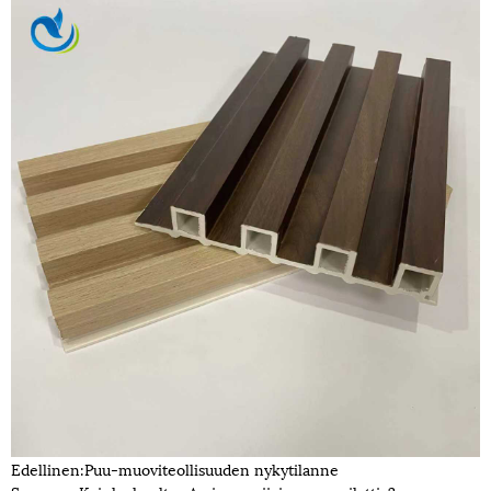
Edellinen:
Puu-muoviteollisuuden nykytilanne