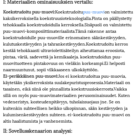
I: Materiaalien ominaisuuksien vertailu:
Koekstrudoitu puu-muovi:
Koekstrudoitu
puu-muovi
on valmistettu
kaksikerroksisella koekstruusioteknologialla.Pinta on päällystetty
tehokkaalla koekstrudoidulla kerroksella.Sisäpuoli on valmistettu
puu-muovi-komposiittimateriaalista.Tämä rakenne antaa
koekstrudoidulle puu-muoville erinomaisen säänkestävyyden,
kulutuskestävyyden ja tahrankestävyyden.Koekstrudoitu kerros
kestää tehokkaasti ultraviolettisäteilyn aiheuttamaa eroosiota,
pintaa, väriä, sadevettä ja kemikaaleja. koekstrudoidun puu-
muovituotteen pintakovuus on vieläkin korkeampi.Ei helposti
naarmuuntunut, sopii vilkkaaseen ulkokäyttöön.
Ei-peräkkäinen puu-muovi:
Jos ei koekstrudoitua puu-muovia,
käytetään yksikerroksista suulakepuristusprosessia.Materiaali on
tasainen, eikä siinä ole pinnallista koekstruusiokerrosta.Vaikka
sillä on myös puu-muovimateriaalien perusominaisuudet. Kuten
vedeneristys, kosteudenpitävyys, tuholaissuojaus jne. Se on
kuitenkin suhteellisen heikko ulkopinnan, sään kestävyyden ja
kulumisenkestävyyden suhteen. ei-koekstrudoitu puu-muovi on
altis haalistumista ja vanhenemista.
II: Sovellusskenaarion analyysi: