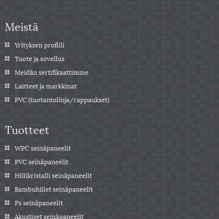
Meistä
Yrityksen profiili
Tuote ja sovellus
Meidän sertifikaattimme
Laitteet ja markkinat
PVC (tuotantolinja/rappaukset)
Tuotteet
WPC seinäpaneelit
PVC seinäpaneelit
Hiilikristalli seinäpaneelit
Bambuhiilet seinäpaneelit
Ps seinäpaneelit
Akustiset seinäpaneelit