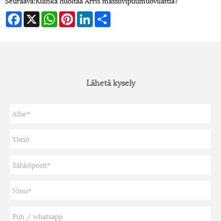
Seuraava:
Kuinka huoltaa Arris massiivipuumuovilattia?
Facebook
X
WhatsApp
Pinterest
LinkedIn
Share
Lähetä kysely