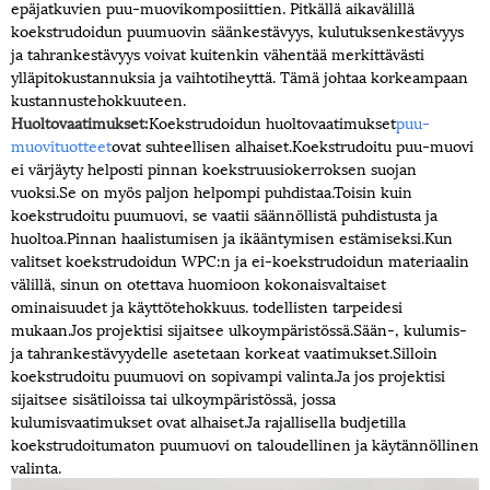
epäjatkuvien puu-muovikomposiittien. Pitkällä aikavälillä
koekstrudoidun puumuovin säänkestävyys, kulutuksenkestävyys
ja tahrankestävyys voivat kuitenkin vähentää merkittävästi
ylläpitokustannuksia ja vaihtotiheyttä. Tämä johtaa korkeampaan
kustannustehokkuuteen.
Huoltovaatimukset:
Koekstrudoidun huoltovaatimukset
puu-
muovituotteet
ovat suhteellisen alhaiset.Koekstrudoitu puu-muovi
ei värjäyty helposti pinnan koekstruusiokerroksen suojan
vuoksi.Se on myös paljon helpompi puhdistaa.Toisin kuin
koekstrudoitu puumuovi, se vaatii säännöllistä puhdistusta ja
huoltoa.Pinnan haalistumisen ja ikääntymisen estämiseksi.Kun
valitset koekstrudoidun WPC:n ja ei-koekstrudoidun materiaalin
välillä, sinun on otettava huomioon kokonaisvaltaiset
ominaisuudet ja käyttötehokkuus. todellisten tarpeidesi
mukaan.Jos projektisi sijaitsee ulkoympäristössä.Sään-, kulumis-
ja tahrankestävyydelle asetetaan korkeat vaatimukset.Silloin
koekstrudoitu puumuovi on sopivampi valinta.Ja jos projektisi
sijaitsee sisätiloissa tai ulkoympäristössä, jossa
kulumisvaatimukset ovat alhaiset.Ja rajallisella budjetilla
koekstrudoitumaton puumuovi on taloudellinen ja käytännöllinen
valinta.