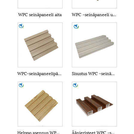
WPC seinäpaneeli aita
WPC -seinäpaneeli ulkona
WPC-seinäpaneelipäällyste
Sisustus WPC -seinäpaneeli
Helppo asennus WPC -seinäpaneelit
Äänieristeet WPC -seinäpaneelit