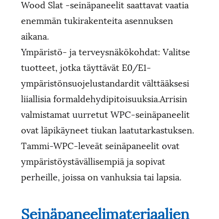
Wood Slat -seinäpaneelit saattavat vaatia
enemmän tukirakenteita asennuksen
aikana.
Ympäristö- ja terveysnäkökohdat: Valitse
tuotteet, jotka täyttävät E0/E1-
ympäristönsuojelustandardit välttääksesi
liiallisia formaldehydipitoisuuksia.Arrisin
valmistamat uurretut WPC-seinäpaneelit
ovat läpikäyneet tiukan laatutarkastuksen.
Tammi-WPC-leveät seinäpaneelit ovat
ympäristöystävällisempiä ja sopivat
perheille, joissa on vanhuksia tai lapsia.
Seinäpaneelimateriaalien