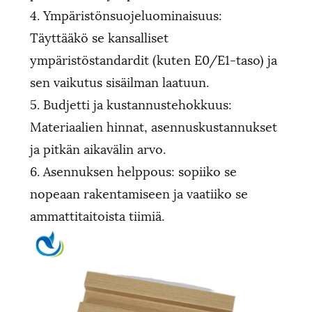
4. Ympäristönsuojeluominaisuus:
Täyttääkö se kansalliset
ympäristöstandardit (kuten E0/E1-taso) ja
sen vaikutus sisäilman laatuun.
5. Budjetti ja kustannustehokkuus:
Materiaalien hinnat, asennuskustannukset
ja pitkän aikavälin arvo.
6. Asennuksen helppous: sopiiko se
nopeaan rakentamiseen ja vaatiiko se
ammattitaitoista tiimiä.