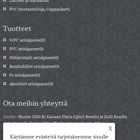
PVC (tuotantolinja/rappaukset)
Tuotteet
WPC seinäpaneelit
PVC seinäpaneelit
Hiilikristalli seinäpaneelit
Bambuhiilet seinäpaneelit
Ps seinäpaneelit
Akustiset seinäpaneelit
Ota meihin yhteyttä
Osoite:
Huone 2010 B1 Kanaan Plaza (Qinyi Roadin ja Zuili Roadin
risteyksessä), Jiaxing City, Zhejiangin maakunta, Kiina
X
Puh:
+86-0573-85859222
Käytämme evästeitä tarjotaksemme sinulle