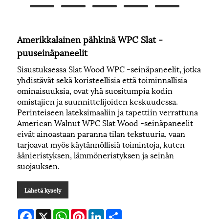
Amerikkalainen pähkinä WPC Slat -
puuseinäpaneelit
Sisustuksessa Slat Wood WPC -seinäpaneelit, jotka
yhdistävät sekä koristeellisia että toiminnallisia
ominaisuuksia, ovat yhä suositumpia kodin
omistajien ja suunnittelijoiden keskuudessa.
Perinteiseen lateksimaaliin ja tapettiin verrattuna
American Walnut WPC Slat Wood -seinäpaneelit
eivät ainoastaan ​​paranna tilan tekstuuria, vaan
tarjoavat myös käytännöllisiä toimintoja, kuten
äänieristyksen, lämmöneristyksen ja seinän
suojauksen.
Lähetä kysely
Facebook
X
WhatsApp
Pinterest
LinkedIn
Share