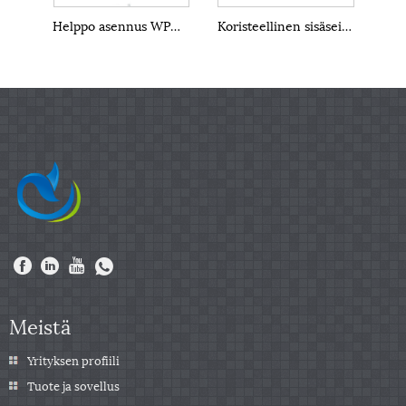
Helppo asennus WPC -seinäpaneelit
Koristeellinen sisäseinä SPC-seinäpaneeli
Meistä
Yrityksen profiili
Tuote ja sovellus