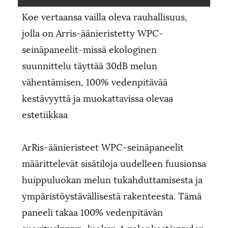
Koe vertaansa vailla oleva rauhallisuus,
jolla on Arris-äänieristetty WPC-
seinäpaneelit-missä ekologinen
suunnittelu täyttää 30dB melun
vähentämisen, 100% vedenpitävää
kestävyyttä ja muokattavissa olevaa
estetiikkaa
ArRis-äänieristeet WPC-seinäpaneelit
määrittelevät sisätiloja uudelleen fuusionsa
huippuluokan melun tukahduttamisesta ja
ympäristöystävällisestä rakenteesta. Tämä
paneeli takaa 100% vedenpitävän
suorituskyvyn, luokan A palonkestävyyden