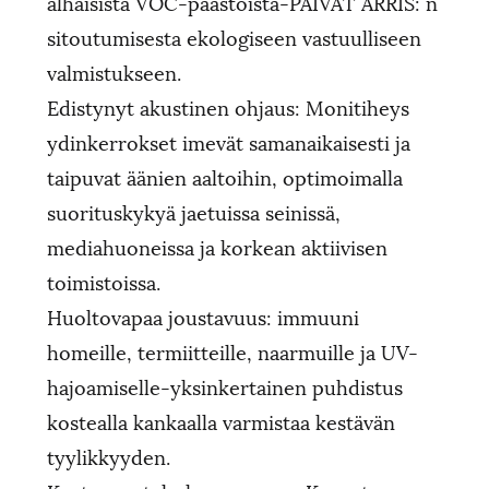
alhaisista VOC-päästöistä-PÄIVÄT ARRIS: n
sitoutumisesta ekologiseen vastuulliseen
valmistukseen.
Edistynyt akustinen ohjaus: Monitiheys
ydinkerrokset imevät samanaikaisesti ja
taipuvat äänien aaltoihin, optimoimalla
suorituskykyä jaetuissa seinissä,
mediahuoneissa ja korkean aktiivisen
toimistoissa.
Huoltovapaa joustavuus: immuuni
homeille, termiitteille, naarmuille ja UV-
hajoamiselle-yksinkertainen puhdistus
kostealla kankaalla varmistaa kestävän
tyylikkyyden.