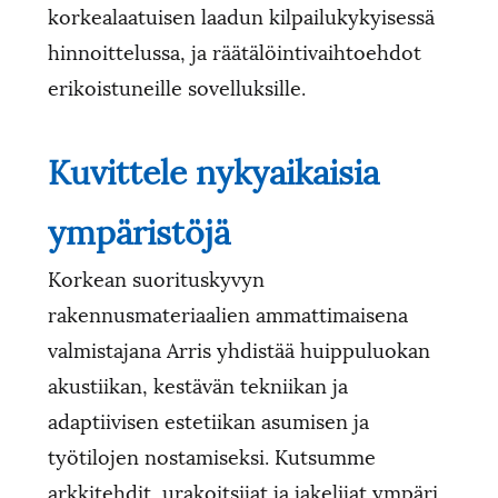
korkealaatuisen laadun kilpailukykyisessä
hinnoittelussa, ja räätälöintivaihtoehdot
erikoistuneille sovelluksille.
Kuvittele nykyaikaisia ​​
ympäristöjä
Korkean suorituskyvyn
rakennusmateriaalien ammattimaisena
valmistajana Arris yhdistää huippuluokan
akustiikan, kestävän tekniikan ja
adaptiivisen estetiikan asumisen ja
työtilojen nostamiseksi. Kutsumme
arkkitehdit, urakoitsijat ja jakelijat ympäri