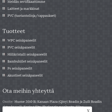
Meidän sertifikaattimme
Laitteet ja markkinat
PVC (tuotantolinja/rappaukset)
Tuotteet
WPC seinäpaneelit
PVC seinäpaneelit
Hiilikristalli seinäpaneelit
Bambuhiilet seinäpaneelit
Ps seinäpaneelit
Akustiset seinäpaneelit
Ota meihin yhteyttä
Osoite:
Huone 2010 B1 Kanaan Plaza (Qinyi Roadin ja Zuili Roadin
risteyksessä), Jiaxing City, Zhejiangin maakunta, Kiina
X