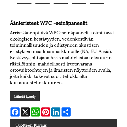
Äänieristeet WPC -seinäpaneelit
Arris-äänenpitävä WPC-seinäpaneelit toimittavat
ekologisen kestävyyden, vedenkestävän
toiminnallisuuden ja edistyneen akustisen
eristyksen maailmanmarkkinoille (NA, EU, Aasia).
Kestävyysjohtajana Arris mahdollistaa tekstuurin
räätälöinnin-mahdollisesti irtotavarana
ostovaihtoehtojen ja ilmaisten näytteiden avulla,
joita kaikki tukevat suoratehokkaalta
kustannustehokkuuteen.
Lähetä kysely
Facebook
X
WhatsApp
Pinterest
LinkedIn
Share
Tuotteen Kuvaus