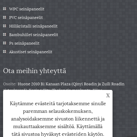
WPC seinäpaneelit
PVC seinäpaneelit
Hiilikristalli seinäpaneelit
Bambuhiilet seinäpaneelit
Ps seinäpaneelit
Akustiset seinäpaneelit
Ota meihin yhteyttä
Osoite:
Huone 2010 B1 Kanaan Plaza (Qinyi Roadin ja Zuili Roadin
risteyksessä), Jiaxing City, Zhejiangin maakunta, Kiina
X
Puh:
+86-0573-85859222
Käytämme evästeitä tarjotaksemme sinulle
Sähköposti:
info@zjarris.com
paremman selauskokemuksen,
analysoidaksemme sivuston liikennettä ja
mukauttaaksemme sisältöä. Käyttämällä
tätä sivustoa hyväksyt evästeiden käytön.