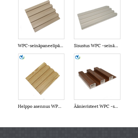
WPC-seinäpaneelipäällyste
Sisustus WPC -seinäpaneeli
Helppo asennus WPC -seinäpaneelit
Äänieristeet WPC -seinäpaneelit