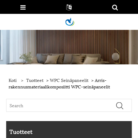
Koti
>
Tuotteet
>
WPC Seinäpaneelit
> Arris-
rakennusmateriaalikomposiitti WPC-seinäpaneelit
Tuotteet