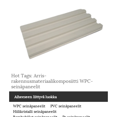
Hot Tags: Arris-
rakennusmateriaalikomposiitti WPC-
seinäpaneelit
Aiheeseen liittyvä luokka
WPC seinäpaneelit
PVC seinäpaneelit
Hiilikristalli seinäpaneelit
Bambuhiilet seinäpaneelit
Ps seinäpaneelit