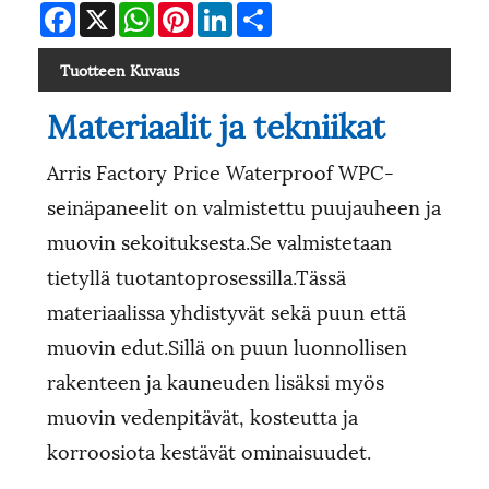
Facebook
X
WhatsApp
Pinterest
LinkedIn
Share
Tuotteen Kuvaus
Materiaalit ja tekniikat
Arris Factory Price Waterproof WPC-
seinäpaneelit on valmistettu puujauheen ja
muovin sekoituksesta.Se valmistetaan
tietyllä tuotantoprosessilla.Tässä
materiaalissa yhdistyvät sekä puun että
muovin edut.Sillä on puun luonnollisen
rakenteen ja kauneuden lisäksi myös
muovin vedenpitävät, kosteutta ja
korroosiota kestävät ominaisuudet.