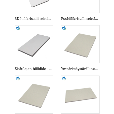
3D hiilikristalli seinäpaneelit
Puuhiilikristalli seinäpaneelit
Sisätilojen hiilidide -seinäpaneeli
Ympäristöystävällinen hiilikristalli seinäpaneeli