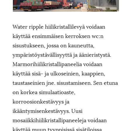
Water ripple hiilikristallilevyä voidaan
käyttää ensimmäisen kerroksen wc:n
sisustukseen, jossa on kauneutta,
ympäristöystävällisyyttä ja äänieristystä.
Marmorihiilikristallipaneelia voidaan
käyttää sisä- ja ulkoseinien, kaappien,
taustaseinien jne. sisustamiseen. Sen etuna
on korkea simulaatioaste,
korroosionkestävyys ja
ikääntymisenkestävyys. Uusi
mosaiikkihiilikristallipaneeleja voidaan
käyttää muun tyyppisissä sisätiloissa.