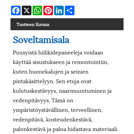
Facebook
X
WhatsApp
Pinterest
LinkedIn
Share
Tuotteen Kuvaus
Soveltamisala
Puusyistä hiilikidepaneeleja voidaan
käyttää sisustukseen ja remontointiin,
kuten huonekalujen ja seinien
pintakäsittelyyn. Sen etuja ovat
kulutuskestävyys, naarmuuntuminen ja
vedenpitävyys. Tämä on
ympäristöystävällinen, terveellinen,
vedenpitävä, kosteudenkestävä,
palonkestävä ja paloa hidastava materiaali.