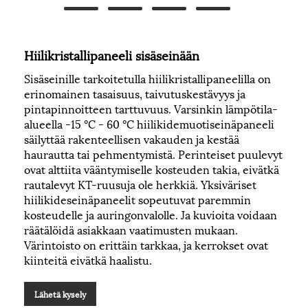
Hiilikristallipaneeli sisäseinään
Sisäseinille tarkoitetulla hiilikristallipaneelilla on
erinomainen tasaisuus, taivutuskestävyys ja
pintapinnoitteen tarttuvuus. Varsinkin lämpötila-
alueella -15 °C - 60 °C hiilikidemuotiseinäpaneeli
säilyttää rakenteellisen vakauden ja kestää
haurautta tai pehmentymistä. Perinteiset puulevyt
ovat alttiita vääntymiselle kosteuden takia, eivätkä
rautalevyt KT-ruusuja ole herkkiä. Yksiväriset
hiilikideseinäpaneelit sopeutuvat paremmin
kosteudelle ja auringonvalolle. Ja kuvioita voidaan
räätälöidä asiakkaan vaatimusten mukaan.
Värintoisto on erittäin tarkkaa, ja kerrokset ovat
kiinteitä eivätkä haalistu.
Lähetä kysely