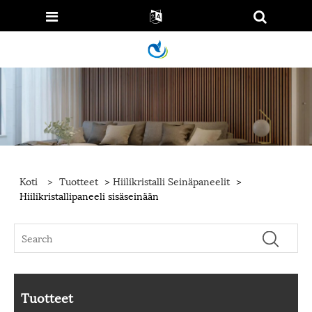
Koti
>
Tuotteet
>
Hiilikristalli Seinäpaneelit
>
Hiilikristallipaneeli sisäseinään
Tuotteet