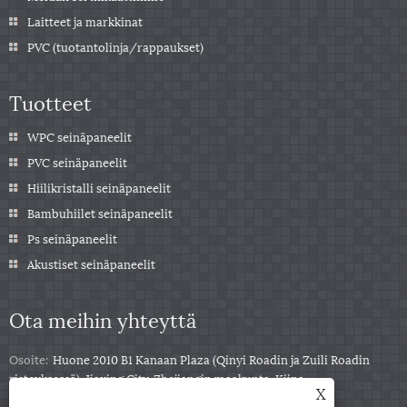
Laitteet ja markkinat
PVC (tuotantolinja/rappaukset)
Tuotteet
WPC seinäpaneelit
PVC seinäpaneelit
Hiilikristalli seinäpaneelit
Bambuhiilet seinäpaneelit
Ps seinäpaneelit
Akustiset seinäpaneelit
Ota meihin yhteyttä
Osoite:
Huone 2010 B1 Kanaan Plaza (Qinyi Roadin ja Zuili Roadin
risteyksessä), Jiaxing City, Zhejiangin maakunta, Kiina
X
Puh:
+86-0573-85859222