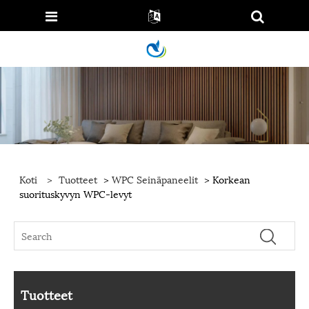
Koti
>
Tuotteet
>
WPC Seinäpaneelit
> Korkean
suorituskyvyn WPC-levyt
Tuotteet