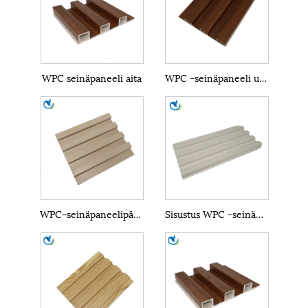
WPC seinäpaneeli aita
WPC -seinäpaneeli ulkona
WPC-seinäpaneelipäällyste
Sisustus WPC -seinäpaneeli