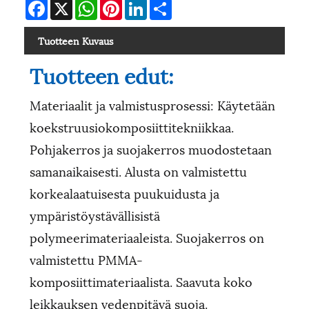
Facebook
X
WhatsApp
Pinterest
LinkedIn
Share
Tuotteen Kuvaus
Tuotteen edut:
Materiaalit ja valmistusprosessi: Käytetään
koekstruusiokomposiittitekniikkaa.
Pohjakerros ja suojakerros muodostetaan
samanaikaisesti. Alusta on valmistettu
korkealaatuisesta puukuidusta ja
ympäristöystävällisistä
polymeerimateriaaleista. Suojakerros on
valmistettu PMMA-
komposiittimateriaalista. Saavuta koko
leikkauksen vedenpitävä suoja.