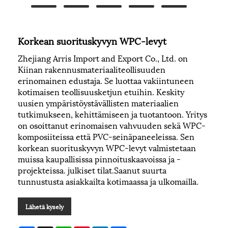
Korkean suorituskyvyn WPC-levyt
Zhejiang Arris Import and Export Co., Ltd. on
Kiinan rakennusmateriaaliteollisuuden
erinomainen edustaja. Se luottaa vakiintuneen
kotimaisen teollisuusketjun etuihin. Keskity
uusien ympäristöystävällisten materiaalien
tutkimukseen, kehittämiseen ja tuotantoon. Yritys
on osoittanut erinomaisen vahvuuden sekä WPC-
komposiiteissa että PVC-seinäpaneeleissa. Sen
korkean suorituskyvyn WPC-levyt valmistetaan
muissa kaupallisissa pinnoituskaavoissa ja -
projekteissa. julkiset tilat.Saanut suurta
tunnustusta asiakkailta kotimaassa ja ulkomailla.
Lähetä kysely