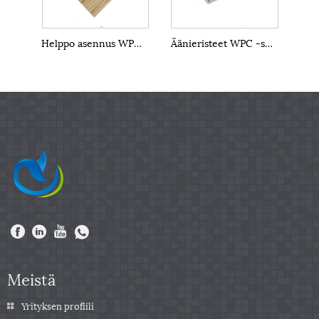
Helppo asennus WPC -seinäpaneelit
Äänieristeet WPC -seinäpaneelit
Meistä
Yrityksen profiili