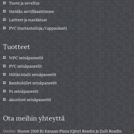
Tuote ja sovellus
Meidän sertifikaattimme
Laitteet ja markkinat
PVC (tuotantolinja/rappaukset)
Tuotteet
WPC seinäpaneelit
PVC seinäpaneelit
Hiilikristalli seinäpaneelit
Bambuhiilet seinäpaneelit
Ps seinäpaneelit
Akustiset seinäpaneelit
Ota meihin yhteyttä
Osoite:
Huone 2010 B1 Kanaan Plaza (Qinyi Roadin ja Zuili Roadin