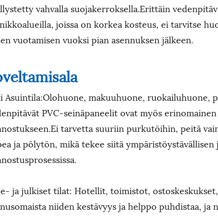
llystetty vahvalla suojakerroksella.Erittäin vedenpitä
nikkoalueilla, joissa on korkea kosteus, ei tarvitse huo
en vuotamisen vuoksi pian asennuksen jälkeen.
veltamisala
i Asuintila:Olohuone, makuuhuone, ruokailuhuone,
enpitävät PVC-seinäpaneelit ovat myös erinomainen 
nostukseen.Ei tarvetta suuriin purkutöihin, peitä va
ea ja pölytön, mikä tekee siitä ympäristöystävällisen j
nostusprosessissa.
ke- ja julkiset tilat: Hotellit, toimistot, ostoskeskukse
nusomaista niiden kestävyys ja helppo puhdistaa, ja ne