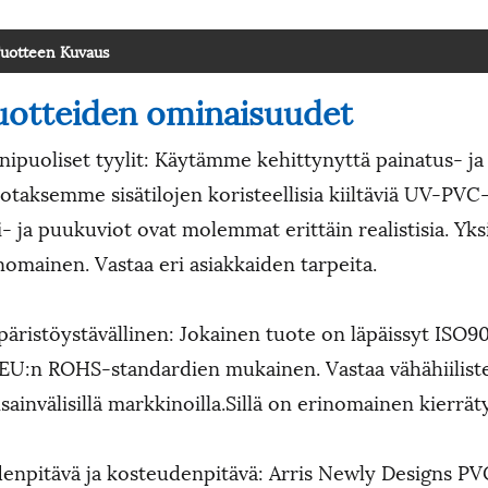
uotteen Kuvaus
uotteiden ominaisuudet
ipuoliset tyylit: Käytämme kehittynyttä painatus- ja 
jotaksemme sisätilojen koristeellisia kiiltäviä UV-PVC-
i- ja puukuviot ovat molemmat erittäin realistisia. Yk
nomainen. Vastaa eri asiakkaiden tarpeita.
äristöystävällinen: Jokainen tuote on läpäissyt ISO900
EU:n ROHS-standardien mukainen. Vastaa vähähiilist
sainvälisillä markkinoilla.Sillä on erinomainen kierrä
enpitävä ja kosteudenpitävä: Arris Newly Designs P