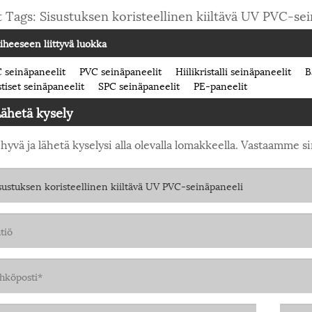
 Tags: Sisustuksen koristeellinen kiiltävä UV PVC-se
iheeseen liittyvä luokka
seinäpaneelit
PVC seinäpaneelit
Hiilikristalli seinäpaneelit
B
tiset seinäpaneelit
SPC seinäpaneelit
PE-paneelit
ähetä kysely
hyvä ja lähetä kyselysi alla olevalla lomakkeella. Vastaamme s