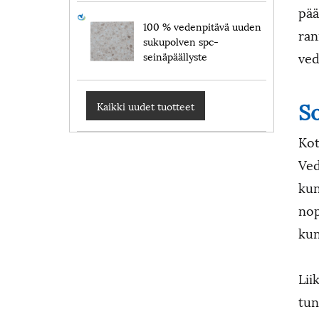
pää
100 % vedenpitävä uuden
ran
sukupolven spc-
ved
seinäpäällyste
So
Kaikki uudet tuotteet
Kot
Ved
kun
nop
kun
Lii
tun