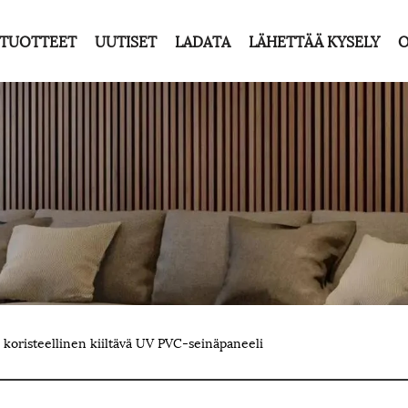
TUOTTEET
UUTISET
LADATA
LÄHETTÄÄ KYSELY
O
 koristeellinen kiiltävä UV PVC-seinäpaneeli