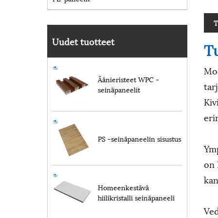
T
Uudet tuotteet
T
Mon
Äänieristeet WPC -
tar
seinäpaneelit
Kiv
eri
PS -seinäpaneelin sisustus
Ymp
on 
kan
Homeenkestävä
hiilikristalli seinäpaneeli
Ved