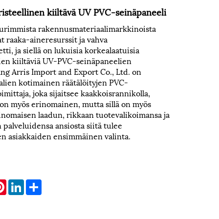
isteellinen kiiltävä UV PVC-seinäpaneeli
uurimmista rakennusmateriaalimarkkinoista
at raaka-aineresurssit ja vahva
ti, ja siellä on lukuisia korkealaatuisia
ien kiiltäviä UV-PVC-seinäpaneelien
iang Arris Import and Export Co., Ltd. on
lien kotimainen räätälöityjen PVC-
mittaja, joka sijaitsee kaakkoisrannikolla,
on myös erinomainen, mutta sillä on myös
inomaisen laadun, rikkaan tuotevalikoimansa ja
 palveluidensa ansiosta siitä tulee
en asiakkaiden ensimmäinen valinta.
atsApp
Pinterest
LinkedIn
Share