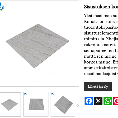
Sisustuksen kor
​Yksi maailman s
Kiinalla on runsa
tuotantokapasiteet
sisustuselementt
toimittajia. Zhej
rakennusmateriaa
seinäpaneelien toi
mutta sen maine 
korkea maine. Er
ammattitaitoisten
maailmanlaajuist
Lähetä kysely
Facebook
X
Wh