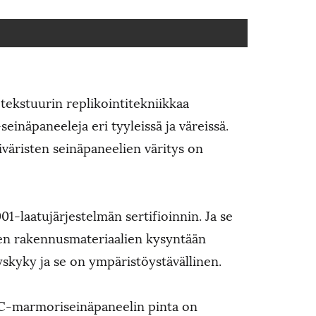
tekstuurin replikointitekniikkaa
seinäpaneeleja eri tyyleissä ja väreissä.
siväristen seinäpaneelien väritys on
1-laatujärjestelmän sertifioinnin. Ja se
en rakennusmateriaalien kysyntään
tyskyky ja se on ympäristöystävällinen.
VC-marmoriseinäpaneelin pinta on