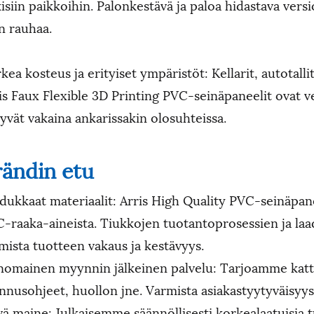
kisiin paikkoihin. Palonkestävä ja paloa hidastava versi
an rauhaa.
kea kosteus ja erityiset ympäristöt: Kellarit, autotalli
is Faux Flexible 3D Printing PVC-seinäpaneelit ovat v
yvät vakaina ankarissakin olosuhteissa.
rändin etu
dukkaat materiaalit: Arris High Quality PVC-seinäpane
-raaka-aineista. Tiukkojen tuotantoprosessien ja la
mista tuotteen vakaus ja kestävyys.
nomainen myynnin jälkeinen palvelu: Tarjoamme katta
nnusohjeet, huollon jne. Varmista asiakastyytyväisyys
ä maine: Julkaisemme säännöllisesti korkealaatuisia tuo