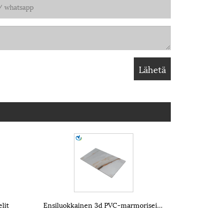
lit
Ensiluokkainen 3d PVC-marmoriseinälevy