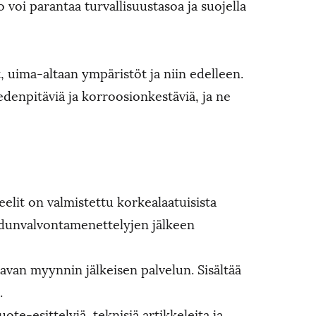
o voi parantaa turvallisuustasoa ja suojella
t, uima-altaan ympäristöt ja niin edelleen.
edenpitäviä ja korroosionkestäviä, ja ne
elit on valmistettu korkealaatuisista
adunvalvontamenettelyjen jälkeen
van myynnin jälkeisen palvelun. Sisältää
.
te-esittelyjä, teknisiä artikkeleita ja