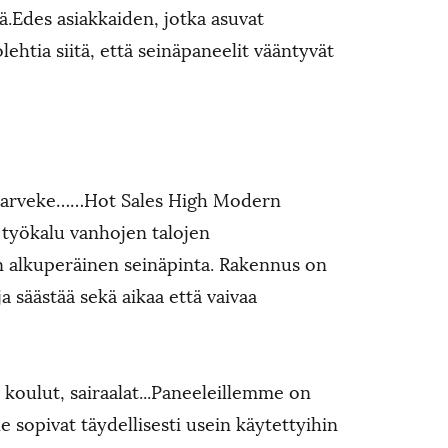
vä.Edes asiakkaiden, jotka asuvat
lehtia siitä, että seinäpaneelit vääntyvät
 parveke……Hot Sales High Modern
työkalu vanhojen talojen
in alkuperäinen seinäpinta. Rakennus on
a säästää sekä aikaa että vaivaa
t, koulut, sairaalat...Paneeleillemme on
 sopivat täydellisesti usein käytettyihin