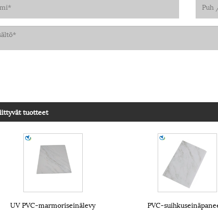
iittyvät tuotteet
UV PVC-marmoriseinälevy
PVC-suihkuseinäpanee