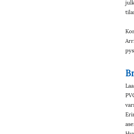
jul
til
Kor
Arr
pys
B
Laa
PVC
var
Eri
ase
Hyv