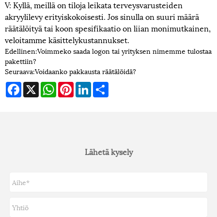
V: Kyllä, meillä on tiloja leikata terveysvarusteiden
akryylilevy erityiskokoisesti. Jos sinulla on suuri määrä
räätälöityä tai koon spesifikaatio on liian monimutkainen,
veloitamme käsittelykustannukset.
Edellinen:
Voimmeko saada logon tai yrityksen nimemme tulostaa
pakettiin?
Seuraava:
Voidaanko pakkausta räätälöidä?
Facebook
X
WhatsApp
Pinterest
LinkedIn
Share
Lähetä kysely