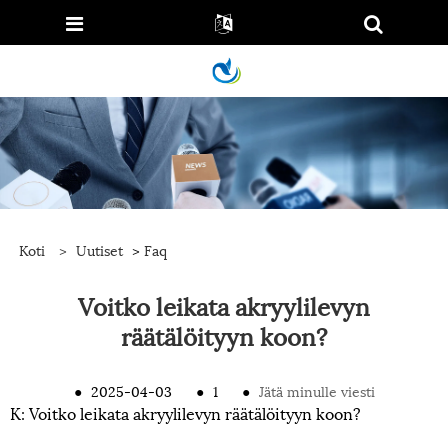
Koti
>
Uutiset
>
Faq
Voitko leikata akryylilevyn
räätälöityyn koon?
●
2025-04-03
●
1
●
Jätä minulle viesti
K: Voitko leikata akryylilevyn räätälöityyn koon?