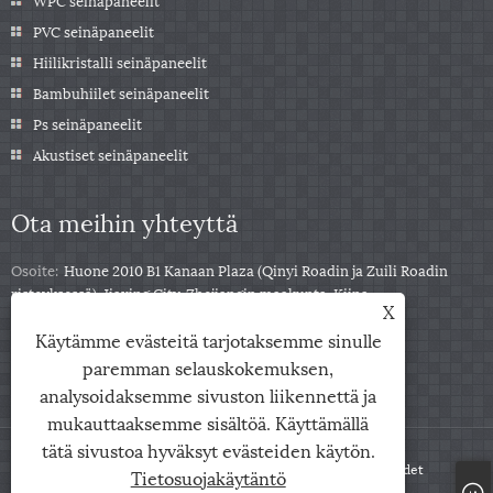
WPC seinäpaneelit
PVC seinäpaneelit
Hiilikristalli seinäpaneelit
Bambuhiilet seinäpaneelit
Ps seinäpaneelit
Akustiset seinäpaneelit
Ota meihin yhteyttä
Osoite:
Huone 2010 B1 Kanaan Plaza (Qinyi Roadin ja Zuili Roadin
risteyksessä), Jiaxing City, Zhejiangin maakunta, Kiina
X
Puh:
+86-0573-85859222
Käytämme evästeitä tarjotaksemme sinulle
Sähköposti:
info@zjarris.com
paremman selauskokemuksen,
analysoidaksemme sivuston liikennettä ja
mukauttaaksemme sisältöä. Käyttämällä
tätä sivustoa hyväksyt evästeiden käytön.
Copyright © 2025 Zhejiang Arris IMP & EXP Co., Ltd. Kaikki oikeudet
Tietosuojakäytäntö
pidätetään.