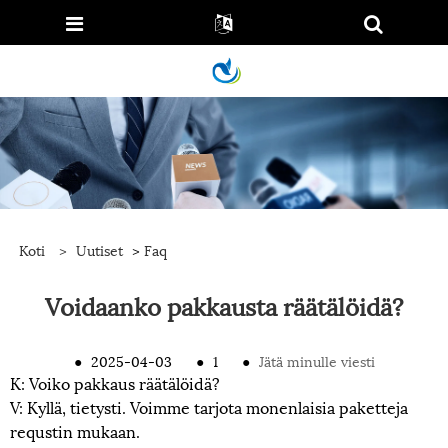
Koti
>
Uutiset
>
Faq
Voidaanko pakkausta räätälöidä?
●
2025-04-03
●
1
●
Jätä minulle viesti
K: Voiko pakkaus räätälöidä?
V: Kyllä, tietysti. Voimme tarjota monenlaisia ​​paketteja
requstin mukaan.