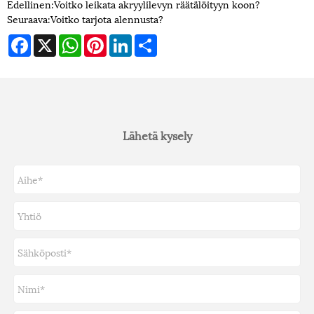
Edellinen:
Voitko leikata akryylilevyn räätälöityyn koon?
Seuraava:
Voitko tarjota alennusta?
Facebook
X
WhatsApp
Pinterest
LinkedIn
Share
Lähetä kysely