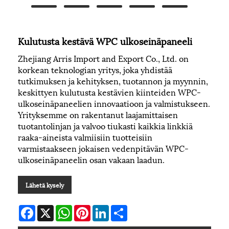
Kulutusta kestävä WPC ulkoseinäpaneeli
Zhejiang Arris Import and Export Co., Ltd. on
korkean teknologian yritys, joka yhdistää
tutkimuksen ja kehityksen, tuotannon ja myynnin,
keskittyen kulutusta kestävien kiinteiden WPC-
ulkoseinäpaneelien innovaatioon ja valmistukseen.
Yrityksemme on rakentanut laajamittaisen
tuotantolinjan ja valvoo tiukasti kaikkia linkkiä
raaka-aineista valmiisiin tuotteisiin
varmistaakseen jokaisen vedenpitävän WPC-
ulkoseinäpaneelin osan vakaan laadun.
Lähetä kysely
Facebook
X
WhatsApp
Pinterest
LinkedIn
Share