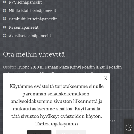
PVC seinäpaneelit
Hiilikristalli seinäpaneelit
Bambuhiilet seinäpaneelit
Ps seinäpaneelit
Akustiset seinäpaneelit
Ota meihin yhteyttä
Osoite:
Huone 2010 B1 Kanaan Plaza (Qinyi Roadin ja Zuili Roadin
risteyksessä), Jiaxing City, Zhejiangin maakunta, Kiina
X
Puh:
+86-0573-85859222
Käytämme evästeitä tarjotaksemme sinulle
Sähköposti:
info@zjarris.com
paremman selauskokemuksen,
analysoidaksemme sivuston liikennettä ja
mukauttaaksemme sisältöä. Käyttämällä
tätä sivustoa hyväksyt evästeiden käytön.
Copyright © 2025 Zhejiang Arris IMP & EXP Co., Ltd. Kaikki oikeudet
Tietosuojakäytäntö
pidätetään.