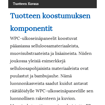
Tuotteen Kuvaus
Tuotteen koostumuksen
komponentit
WPC-ulkoseinäpaneelit koostuvat
pääasiassa selluloosamateriaaleista,
muovisubstraateista ja lisäaineista. Niiden
joukossa yleisiä esimerkkejä
selluloosapohjaisista materiaaleista ovat
puulastut ja bambujauhe. Nämä
luonnonkasveista saadut kuidut antavat
räätälöidylle WPC-ulkoseinäpaneelille sen
luonnollisen rakenteen ja kuvion.