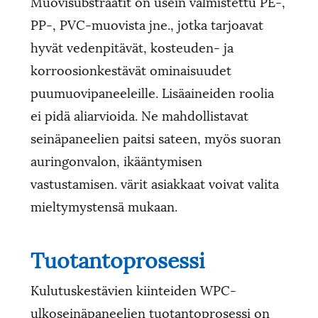
Muovisubstraatit on usein valmistettu PE-,
PP-, PVC-muovista jne., jotka tarjoavat
hyvät vedenpitävät, kosteuden- ja
korroosionkestävät ominaisuudet
puumuovipaneeleille. Lisäaineiden roolia
ei pidä aliarvioida. Ne mahdollistavat
seinäpaneelien paitsi sateen, myös suoran
auringonvalon, ikääntymisen
vastustamisen. värit asiakkaat voivat valita
mieltymystensä mukaan.
Tuotantoprosessi
Kulutuskestävien kiinteiden WPC-
ulkoseinäpaneelien tuotantoprosessi on