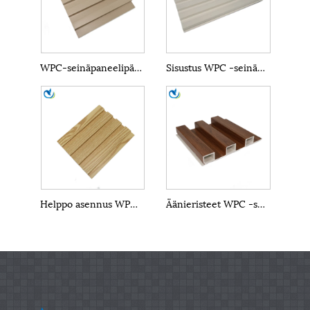
WPC-seinäpaneelipäällyste
Sisustus WPC -seinäpaneeli
Helppo asennus WPC -seinäpaneelit
Äänieristeet WPC -seinäpaneelit