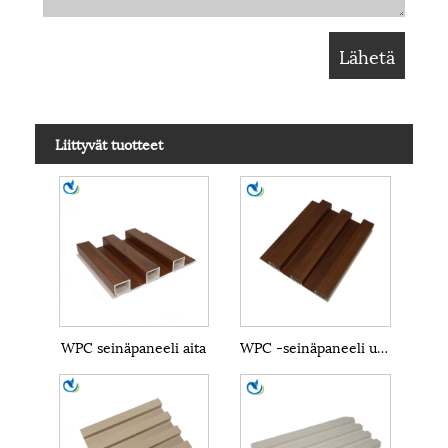
Liittyvät tuotteet
WPC seinäpaneeli aita
WPC -seinäpaneeli ulkona