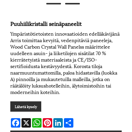
Puuhiilikristalli seinäpaneelit
Ympäristötietoisten innovaatioiden edelläkävijänä
Arris toimittaa kevyitä, vedenpitäviä paneeleja,
Wood Carbon Crystal Wall Panelss määrittelee
uudelleen asuin- ja liiketilojen sisätilat 70 %
kierrätetyistä materiaaleista ja CE/ISO-
sertifioidusta kestävyydestä. Korosta tiloja
naarmuuntumattomilla, paloa hidastavilla (luokka
A) pinnoilla ja mukautetuilla malleilla, jotka on
räätälöity luksushotelleihin, älytoimistoihin tai
moderneihin koteihin.
Lähetä kysely
Facebook
X
WhatsApp
Pinterest
LinkedIn
Share