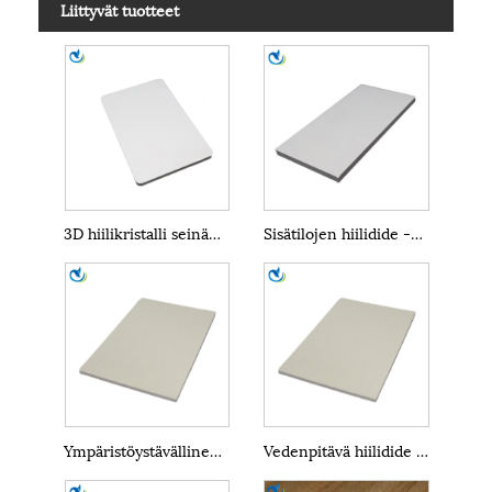
Liittyvät tuotteet
3D hiilikristalli seinäpaneelit
Sisätilojen hiilidide -seinäpaneeli
Ympäristöystävällinen hiilikristalli seinäpaneeli
Vedenpitävä hiilidide -seinäpaneeli