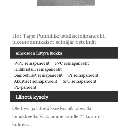
Hot Tags: Puuhiilikristalliseinäpaneelit,
luonnonmukaiset seinäjärjestelmät
Aiheeseen liittyvä luokka
WPC seinäpaneelit
PVC seinäpaneelit
Hiilikristalli seinäpaneelit
Bambuhiilet seinäpaneelit
Ps seinäpaneelit
Akustiset seinäpaneelit
SPC seinäpaneelit
PE-paneelit
Lähetä kysely
Ole hyvä ja lähetä kyselysi alla olevalla
lomakkeella. Vastaamme sinulle 24 tunnin
kuluessa.