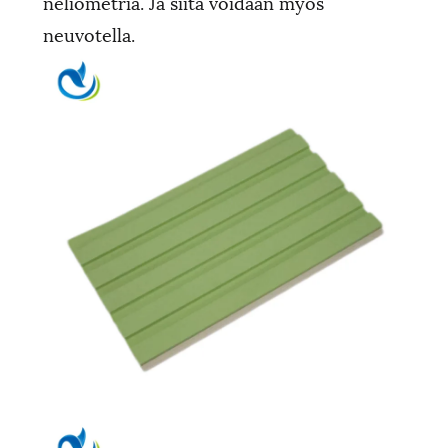
neliömetriä. Ja siitä voidaan myös
neuvotella.