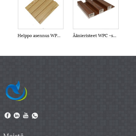
Helppo asennus WPC -seinäpaneelit
Äänieristeet WPC -seinäpaneelit
Meistä