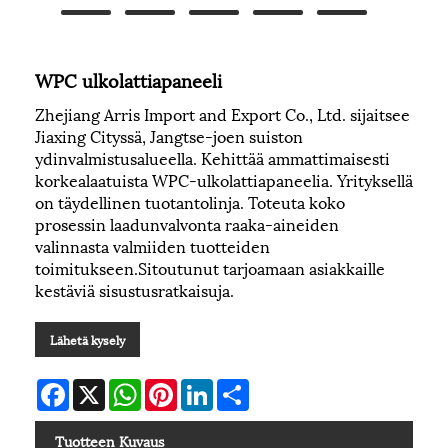
WPC ulkolattiapaneeli
Zhejiang Arris Import and Export Co., Ltd. sijaitsee
Jiaxing Cityssä, Jangtse-joen suiston
ydinvalmistusalueella. Kehittää ammattimaisesti
korkealaatuista WPC-ulkolattiapaneelia. Yrityksellä
on täydellinen tuotantolinja. Toteuta koko
prosessin laadunvalvonta raaka-aineiden
valinnasta valmiiden tuotteiden
toimitukseen.Sitoutunut tarjoamaan asiakkaille
kestäviä sisustusratkaisuja.
Lähetä kysely
Facebook
X
WhatsApp
Pinterest
LinkedIn
Share
Tuotteen Kuvaus