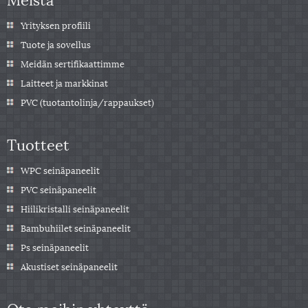
Yrityksen profiili
Tuote ja sovellus
Meidän sertifikaattimme
Laitteet ja markkinat
PVC (tuotantolinja/rappaukset)
Tuotteet
WPC seinäpaneelit
PVC seinäpaneelit
Hiilikristalli seinäpaneelit
Bambuhiilet seinäpaneelit
Ps seinäpaneelit
Akustiset seinäpaneelit
Ota meihin yhteyttä